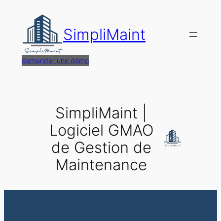
Aller
au
SimpliMaint
contenu
demander une démo
SimpliMaint |
Logiciel GMAO
de Gestion de
Maintenance