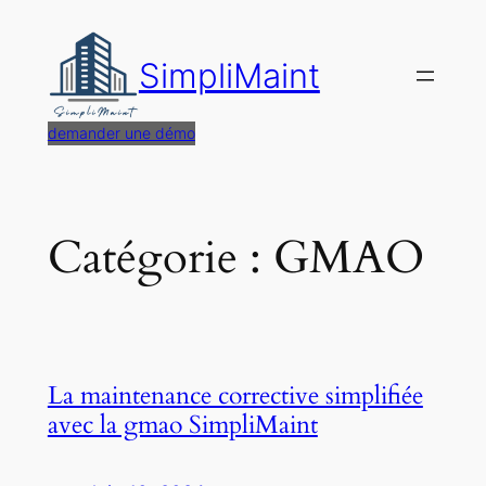
Aller
au
SimpliMaint
contenu
demander une démo
Catégorie :
GMAO
La maintenance corrective simplifiée
avec la gmao SimpliMaint